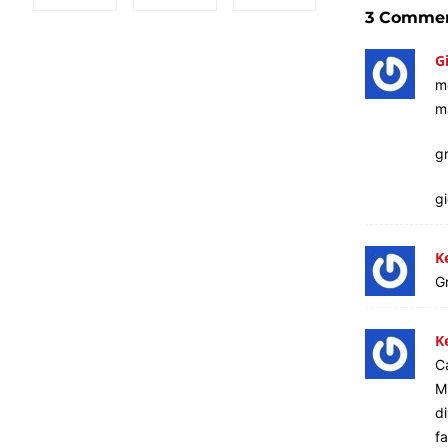
3 Commen
G
mo
m
gr
gi
K
Gr
K
Ca
Mi
di
f