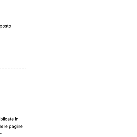
sposto
blicate in
delle pagine
–