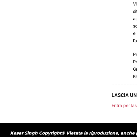
Vi
si
ad
sc
e 
l’
Pr
Pe
Gr
K
LASCIA U
Entra per la
Kesar Singh Copyright© Vietata la riproduzione, anche p