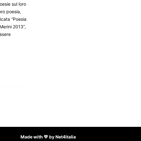
esie sul loro
oro poesia,
licata “Poesia
Merini 2013”,
essere
Made with 💛 by Net4italia